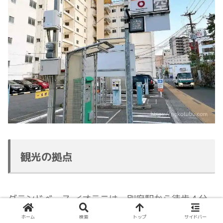
観光の拠点
グランドベース イオラニは、別府駅から徒歩４分
と近く、観光の拠点としてとても便利な立地です。
ホーム
検索
トップ
サイドバー